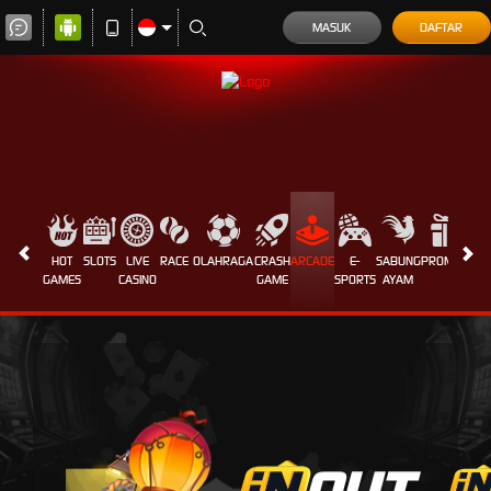
MASUK
DAFTAR
HOT
SLOTS
LIVE
RACE
OLAHRAGA
CRASH
ARCADE
E-
SABUNG
PROMOSI
GAMES
CASINO
GAME
SPORTS
AYAM