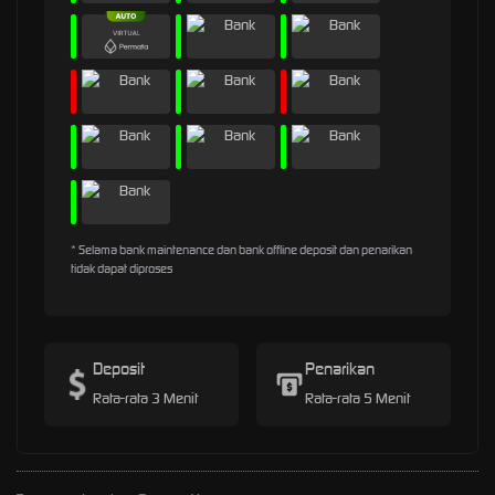
* Selama bank maintenance dan bank offline deposit dan penarikan
tidak dapat diproses
Deposit
Penarikan
Rata-rata 3 Menit
Rata-rata 5 Menit