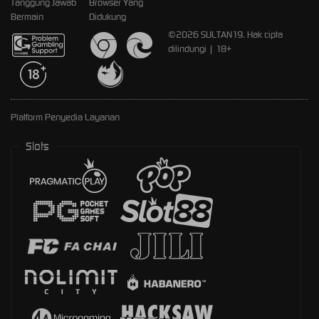
Tanggung Jawab
Browser Yang
Bermain
Didukung
©2026 SULTAN19. Hak cipta
dilindungi | 18+
Platform Penyedia Layanan
Slots