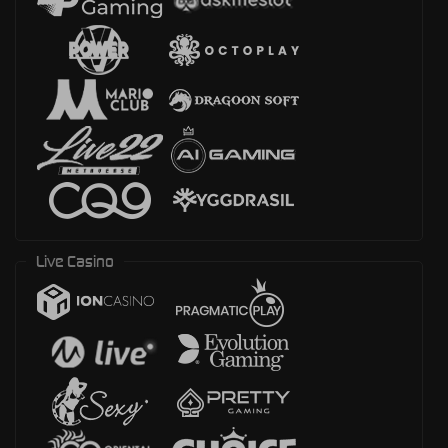
Live Casino