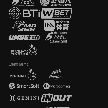
Crash Game