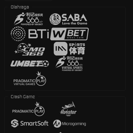
Olahraga
Crash Game