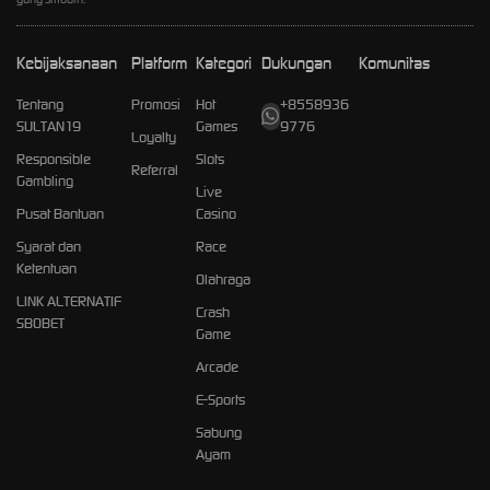
Kebijaksanaan
Platform
Kategori
Dukungan
Komunitas
Tentang
Promosi
Hot
+8558936
SULTAN19
Games
9776
Loyalty
Responsible
Slots
Referral
Gambling
Live
Pusat Bantuan
Casino
Syarat dan
Race
Ketentuan
Olahraga
LINK ALTERNATIF
Crash
SBOBET
Game
Arcade
E-Sports
Sabung
Ayam