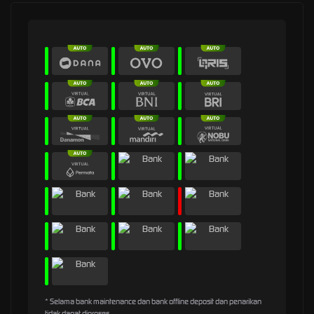
* Selama bank maintenance dan bank offline deposit dan penarikan
tidak dapat diproses