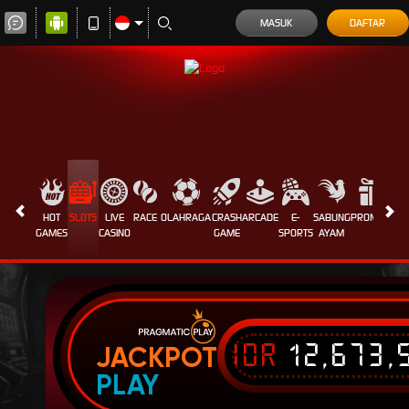
MASUK
DAFTAR
HOT
SLOTS
LIVE
RACE
OLAHRAGA
CRASH
ARCADE
E-
SABUNG
PROMOSI
GAMES
CASINO
GAME
SPORTS
AYAM
IDR
12,673,
JACKPOT
PLAY