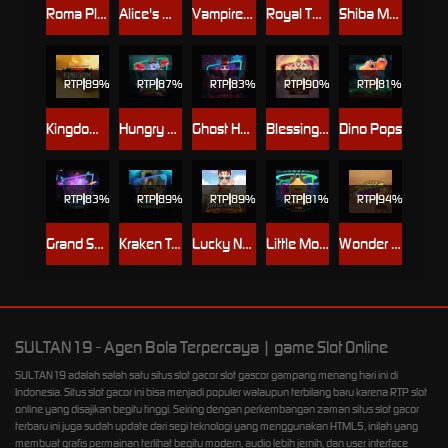
Roma Plus
Alice's Wonder
Vampire Hunter
Royal Thai Dessert
Shiba Mogul
RTP
89%
RTP
87%
RTP
83%
RTP
90%
RTP
81%
Kingdom Z
Hungry Krahung
Ghost House
Blessing of the Ox
Dino Pops
RTP
83%
RTP
89%
RTP
89%
RTP
81%
RTP
94%
Grand Shine
Kraken Treasure
Lucky NangKwak
Little Monster
Wonder Cuisine
SULTAN19 - Agen Bola Terpercaya | game Slot Online
SULTAN19 adalah salah satu situs slot gacor slot gascor gampang menang hari ini di
Indonesia. Situs slot gacor ini bisa menjadi populer walaupun terbilang baru karena RTP slot
online yang disajikan begitu tinggi. Seiring dengan perkembangan zaman situs slot gacor
terbaru ini juga sudah update dari segi teknologi yang menggunakan HTML5, inilah yang
membuat grafis permainan terlihat begitu modern, audio lebih jernih, dan user interface