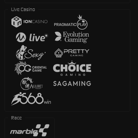
Live Casino
Race