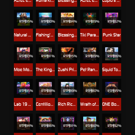
Aztec Empire
Roma Kingdom
Blessing of the Dragon
Aztec Empire 1000
Cupid's Garden
RTP
95%
RTP
80%
RTP
84%
RTP
89%
RTP
82%
Natural Ace
Fishing's Paradise
Blessing of the Tiger
Tiki Paradise
Punk Star
RTP
93%
RTP
91%
RTP
85%
RTP
89%
RTP
86%
Moe Moe Cute
The King Joker
Zushi Prime
Pet Ranger
Squid Toon
RTP
95%
RTP
88%
RTP
89%
RTP
80%
RTP
95%
Lab 19 Mania
Centillion Gods
Rich Rich Water
Wrath of Egypt
ONE Boxing
RTP
94%
RTP
86%
RTP
91%
RTP
80%
RTP
92%