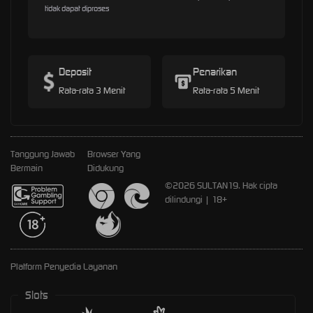
tidak dapat diproses
Deposit
Penarikan
Rata-rata 3 Menit
Rata-rata 5 Menit
Tanggung Jawab
Browser Yang
Bermain
Didukung
©2026 SULTAN19. Hak cipta
dilindungi | 18+
Platform Penyedia Layanan
Slots