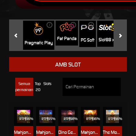
i
i
i
i
i
Facha
Fat Panda
Slot88 x PP
PG Soft
Pragmatic Play
AMB SLOT
Semua
Top
Slots
permainan
20
RTP
96%
RTP
95%
RTP
98%
RTP
96%
RTP
96%
Mahjong Legend
Mahjong Legend Xmas
Dino Gems
Mahjong Legacy
The Monkey King