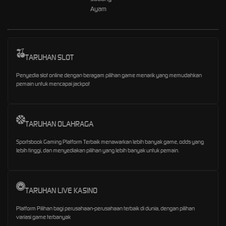
Ayam
TARUHAN SLOT
Penyedia slot online dengan beragam pilihan game menarik yang memudahkan
pemain untuk mencapai jackpot
TARUHAN OLAHRAGA
Sportsbook Gaming Platform Terbaik menawarkan lebih banyak game, odds yang
lebih tinggi, dan menyediakan pilihan yang lebih banyak untuk pemain.
TARUHAN LIVE KASINO
Platform Pilihan bagi perusahaan-perusahaan terbaik di dunia, dengan pilihan
variasi game terbanyak