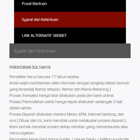
Pusat Bantuan
Syarat dan Ketentuan
LINK ALTERNATIF SBOBET
Syarat dan Ketentuan
PERATURAN SULTAN19
Pendaftar harus berusia 17 tahun keatas.
Anda wajib memberikan data informasi dengan lengkap dalam formulir
yang tersedia( Nomor telepon, Nomor dan Nama Rekening )
Proses Transaksi hanya bisa dilakukan pada jam bank online.
Proses Pemindahan saldo hanya dapat dilakukan sebanyak 2 kali
dalam sehari.
Proses Deposit dilakukan melalui Mesin ATM, Internet banking, dan
sms ( Diluar dari ini, kami menolak untuk melakukan proses deposit ).
Kami berhak menolak proses setiap member yang memanipulasi atau
mencurigakan.
Peringatan keras bagi bonus hunter / player hantu / betting syndicate