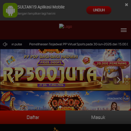
×
SULTAN19 Aplikasi Mobile
UNDUH
Jangan tampilkan lagi hari ini
allet dan pulsa
Pemeliharaan Terjadwal: PP Virtual Sports pada 30-Jun-2026 dari 15.00.00
Daftar
Masuk