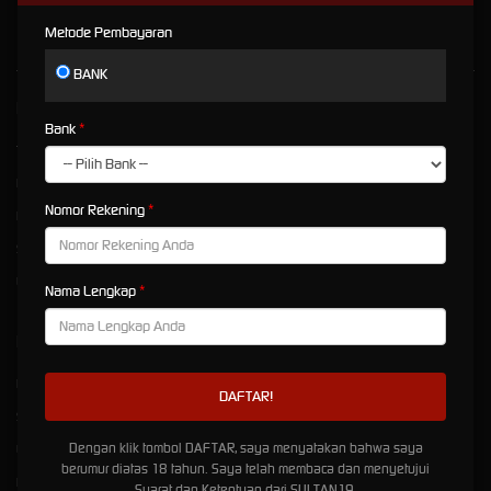
yang smooth.
Metode Pembayaran
BANK
Kebijaksanaan
Platform
Bank
Tentang SULTAN19
Promosi
Responsible Gambling
Loyalty
Nomor Rekening
Pusat Bantuan
Referral
Syarat dan Ketentuan
LINK ALTERNATIF SBOBET
Nama Lengkap
Kategori
Dukungan
Hot Games
+85589369776
Slots
Dengan klik tombol DAFTAR, saya menyatakan bahwa saya
Live Casino
berumur diatas 18 tahun. Saya telah membaca dan menyetujui
Race
Syarat dan Ketentuan dari SULTAN19.