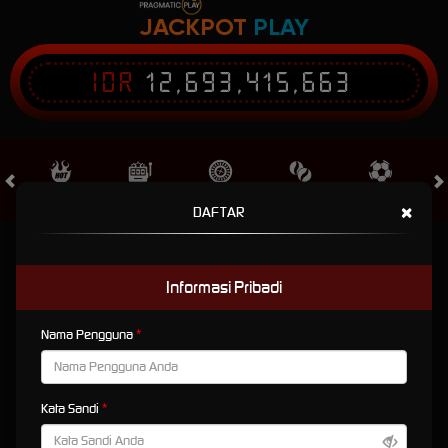
JACKPOT
PLAY
IDR
12,693,415,663
HOT GAMES
SLOTS
LIVE CASINO
RACE
OLAHRAGA
CRA
×
DAFTAR
GAME POPULER
Informasi Pribadi
Nama Pengguna
GATES OF OLYMPUS POP
TREASURES OF AZTEC
GOYANG GAIB
Kata Sandi